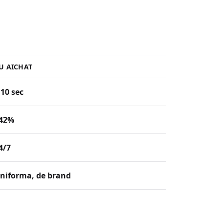
U AICHAT
 10 sec
42%
4/7
niforma, de brand