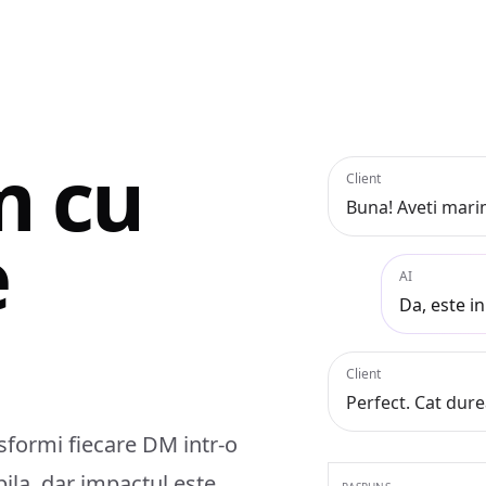
m cu
Client
Buna! Aveti mar
e
AI
Da, este in
Client
Perfect. Cat dure
sformi fiecare DM intr-o
bila, dar impactul este