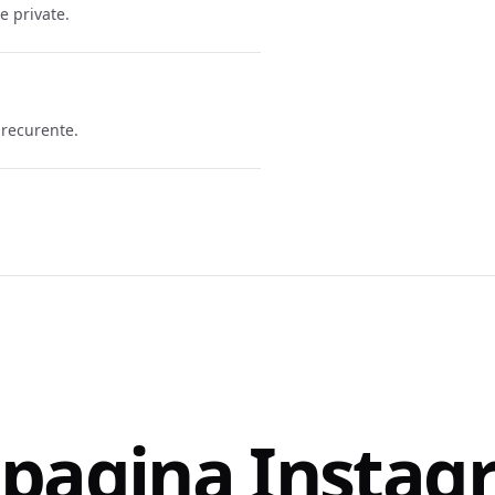
e private.
 recurente.
o pagina Instag