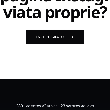
viata proprie?
INCEPE GRATUIT
280+ agentes AI ativos · 23 setores ao vivo