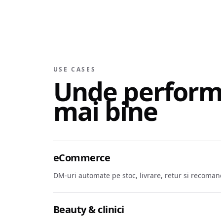
USE CASES
Unde perform
mai bine
eCommerce
DM-uri automate pe stoc, livrare, retur si recoma
Beauty & clinici