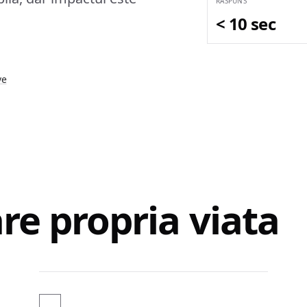
RASPUNS
< 10 sec
ve
are propria viata