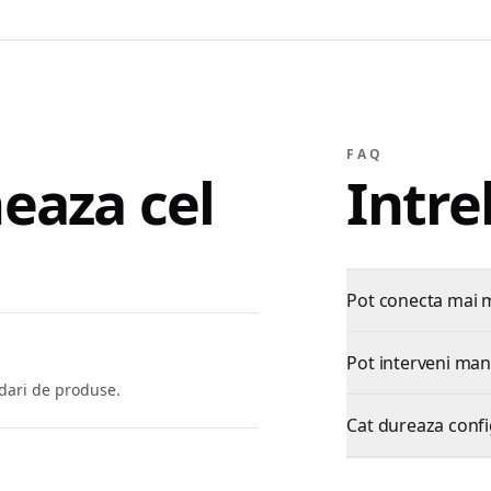
FAQ
eaza cel
Intre
Pot conecta mai 
Pot interveni man
ndari de produse.
Cat dureaza config