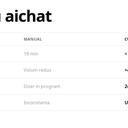
 aichat
MANUAL
C
18 min
<
Volum redus
+
Doar in program
2
Inconstanta
U