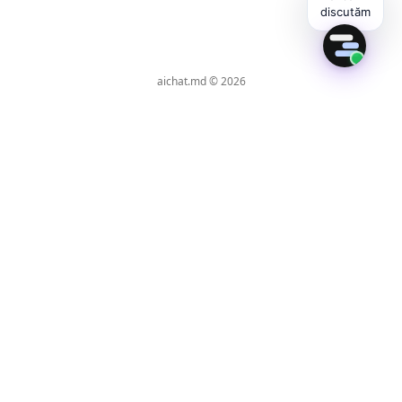
aichat.md © 2026
280+ активных AI-агентов · 23 отрасли в работе
Создан для будущего
вашего бизнеса.
Доступен сегодня.
AI-ассистенты, которые отвечают 24/7 в
Instagram, WhatsApp, Facebook, Telegram и на
сайте. RO + RU + EN + UA. Локальная