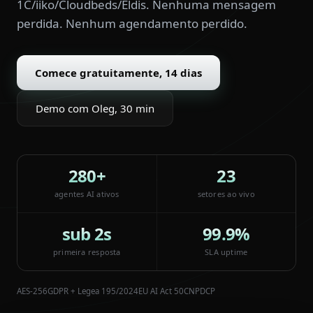
1C/iiko/Cloudbeds/Eldis. Nenhuma mensagem
perdida. Nenhum agendamento perdido.
Comece gratuitamente, 14 dias
Demo com Oleg, 30 min
280+
23
agentes AI ativos
setores ao vivo
sub 2s
99.9%
primeira resposta
SLA uptime
AES-256
GDPR + Legea 195/2024
EU AI Act 50
CNPDCP