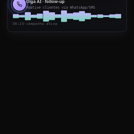
Olga
AI · follow-up
Reative clientes via WhatsApp/SMS
00:23
·
campanha ativa