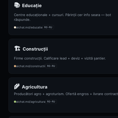
📚
Educație
Centre educaționale + cursuri. Părinții cer info seara — bot
răspunde.
aichat.md/educatie
RO·RU
🏗️
Construcții
Firme construcții. Calificare lead + deviz + vizită șantier.
aichat.md/constructii
RO·RU
🌾
Agricultura
Producători agro + agroturism. Ofertă engros + livrare contract
aichat.md/agricultura
RO·RU