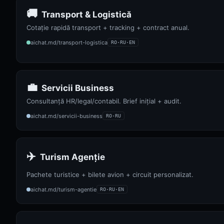
🚚
Transport & Logistică
Cotație rapidă transport + tracking + contract anual.
aichat.md/transport-logistica
RO·RU·EN
💼
Servicii Business
Consultanță HR/legal/contabil. Brief inițial + audit.
aichat.md/servicii-business
RO·RU
✈️
Turism Agenție
Pachete turistice + bilete avion + circuit personalizat.
aichat.md/turism-agentie
RO·RU·EN