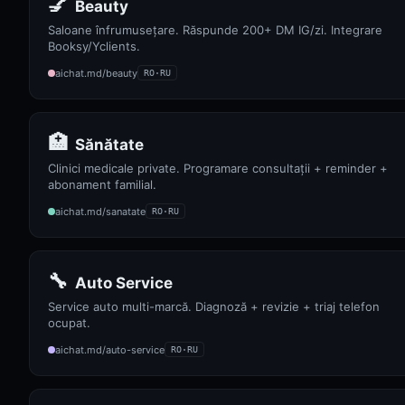
💅
Beauty
Saloane înfrumusețare. Răspunde 200+ DM IG/zi. Integrare
Booksy/Yclients.
aichat.md/beauty
RO·RU
🏥
Sănătate
Clinici medicale private. Programare consultații + reminder +
abonament familial.
aichat.md/sanatate
RO·RU
🔧
Auto Service
Service auto multi-marcă. Diagnoză + revizie + triaj telefon
ocupat.
aichat.md/auto-service
RO·RU