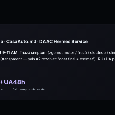
ina · CasaAuto.md · DAAC Hermes Service
t 9-11 AM
. Triază simptom (zgomot motor / freză / electrice / clim
ansparent — pain #2 rezolvat: 'cost final ≠ estimat'). RU+UA pen
+UA
48h
ver
follow-up post-revizie