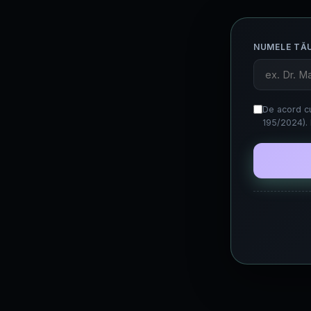
NUMELE TĂ
De acord cu
195/2024). 