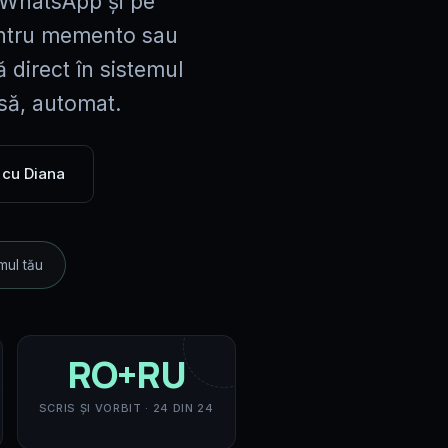
e WhatsApp și pe
Construcții
pentru memento sau
Andrei · deviz 30 min
 direct în sistemul
Industrie
RFQ B2B 4 limbi · ISO
să, automat.
Securitate
Andrei · evaluare risc 5 min
 cu Diana
Financiar
Diana · DTI · pre-calificare credit
Toate 23 verticale →
mul tău
RO+RU
SCRIS ȘI VORBIT · 24 DIN 24