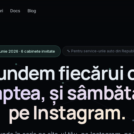
ri
Docs
Blog
HORECA & TURISM
VÂNZĂRI & MARKETPLACE
COMERȚ & AUTO
INFRASTRUCT
Restaurante
index9.site
Retail
router by Meg
App · site
Maria · iiko · Glovo · Wolt
AI vânzări 999.md · republicare auto
Mirela · 1C OData · stoc filiale
LiteLLM gateway
🔧 Pentru service-urile auto din Repu
iunie 2026 · 6 cabinete invitate
HORECA Hotel
hermes by Mega Promoting
Auto Service
agents by Meg
IP local
Sofia · Cloudbeds · Mews
Orchestrator AI multi-agent
Andrei · diagnoză · slot 1C
Agent VM-uri · 
ndem fiecărui c
Hotele & pensiuni
openclaw by Mega Promoting
Auto Comerț
Mega Promotin
rsațional
Pensiuni rurale · agroturism
Verificator AI · QA conversații
Mihai · DAAC Hermes · leasing
SaaS din Chișinău
aptea, și sâmbăt
Turism Agenție
Agricultura
Sofia · pachete + bilete + viza
Vasile · engros B2B · GLOBALG.A.P.
pe Instagram.
Vinărie & Crame
Alimentar
Elena · Cricova · Purcari · 4 limbi
Maria · ANSA · HACCP · 5 limbi