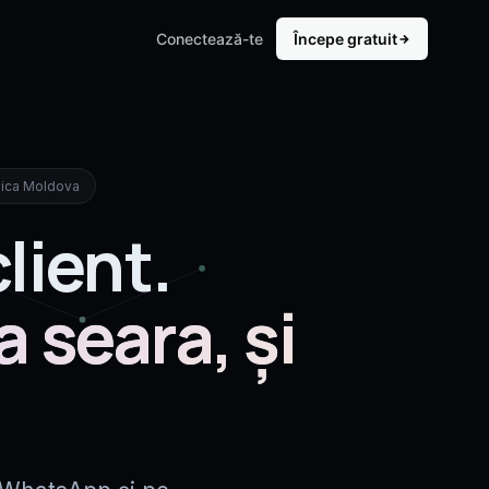
Conectează-te
Începe gratuit
URĂ
B2B & SERVICII
a Promoting
Transport & Logistică
 · 158 modele AI
Vlad · cotație 30 sec MD-UE
blica Moldova
a Promoting
IT & Software
sandbox dev
Andrei · discovery BANT
lient.
g (companie)
Servicii Business
 · înființat 2018
Diana · audit · consultanță
a seara, și
Marketing & Media
Andreea · audit SEO/GEO/AEO
Servicii Profesionale
Diana · avocați · notari · intake 5Q
Educație
Diana · seara · 21:00 · părinți