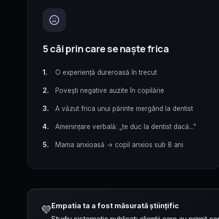
5 căi prin care se naște frica
1.
O experiență dureroasă în trecut
2.
Povești negative auzite în copilărie
3.
A văzut frica unui părinte mergând la dentist
4.
Amenințare verbală: „te duc la dentist dacă..."
5.
Mama anxioasă → copil anxios sub 8 ani
Empatia ta a fost măsurată științific
💜
Studiu sistematic publicat: clienții care au primit