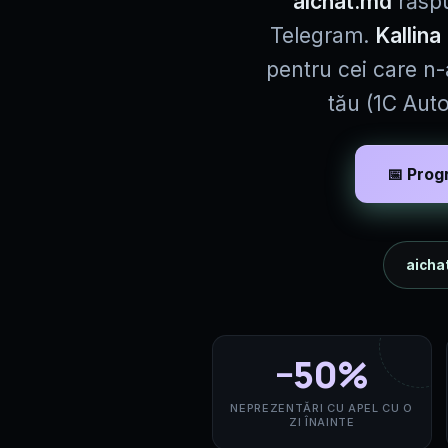
aichat.md
răspu
Telegram.
Kallina
pentru cei care n-
tău (1C Aut
📅 Prog
aicha
−50%
NEPREZENTĂRI CU APEL CU O
ZI ÎNAINTE