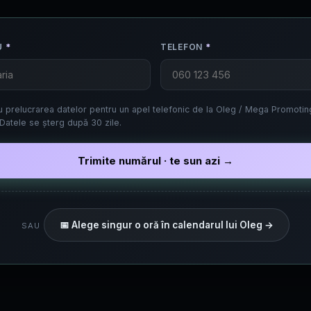
U
*
TELEFON
*
 prelucrarea datelor pentru un apel telefonic de la Oleg / Mega Promoti
Datele se șterg după 30 zile.
Trimite numărul · te sun azi →
📅 Alege singur o oră în calendarul lui Oleg →
SAU