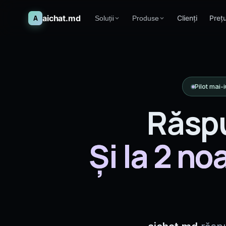
aichat.md
A
Clienți
Prețu
Soluții
Produse
SĂNĂTATE
AI CONVERSAȚIONAL
Clinici medicale
aichat.md
Programări 24/7 · Medesk · CNAM
Chat AI multi-canal · IG · Whats
Pilot mai-
Stomatologie
kallina.info
Diana · 9 personalități · 47 cabinete
Voice AI inbound + outbound · S
Răspu
Farmacie
forms by Mega Promoting
Doina · Eldis · stoc real-time 2 sec
Formulare AI cu validare conve
Și la 2 no
Beauty & Wellness
Mirela · Booksy · 200+ DM/zi
Fitness
Andreea · Yclients · trial 24/7