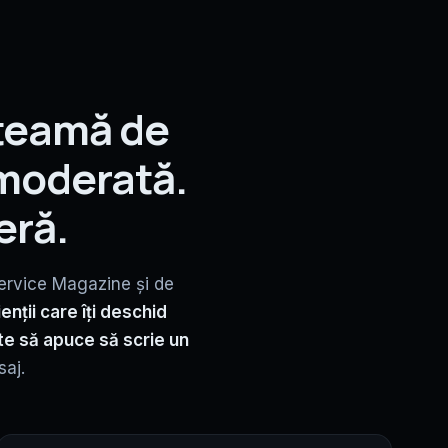
 teamă de
moderată.
eră.
ervice Magazine și de
enții care îți deschid
nte să apuce să scrie un
saj.