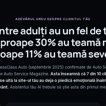
ADEVĂRUL GREU DESPRE CLIENTUL TĂU
ntre adulți au un fel de
 Aproape 30% au teamă 
oape 11% au teamă sev
sinessClass Auto (septembrie 2025) confirmate de Auto S
ate Auto Service Magazine.
Asta înseamnă că 7 din 10 cli
e uită la site-ul tău au deja o piedică emoțională înai
vânt.
Asistentul tău AI trebuie să știe asta din primul me