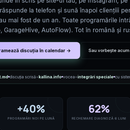
nde în scris pe site-ul tău, pe Instagram, p
răspunde la telefon și sună înapoi cliențiii 
au mai fost de un an. Toate programările intră
o, GarageHive, AutoFlow). Tot în română și ru
ramează discuția în calendar →
Sau vorbește acum
t.md
discuția scrisă
+
kallina.info
vocea
+
integrări speciale
cu siste
+40%
62%
PROGRAMĂRI NOI PE LUNĂ
RECHEMARE DIAGNOZĂ 6 LUNI