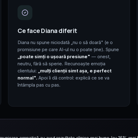
Ce face Diana diferit
Diana nu spune niciodată „nu o să doară" (e o
promisiune pe care AI-ul nu o poate ține). Spune
„poate simți o ușoară presiune"
— onest,
neutru, fără să sperie. Recunoaște emoția
clientului:
„mulți clienții simt așa, e perfect
normal".
Apoi îi dă control: explică ce se va
întâmpla pas cu pas.
 comunicare empatică au avut rezultate clinice mai bune (cu 16% mai 