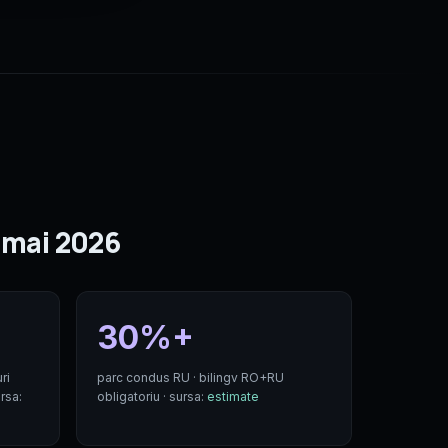
9 mai 2026
30%+
ri
parc condus RU · bilingv RO+RU
rsa:
obligatoriu · sursa:
estimate