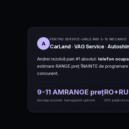
PENTRU SERVICE-URILE MID 5-15 MECANICI
A
CarLand · VAG Service · Autosh
Andrei rezolvă pain #1 absolut:
telefon ocupa
estimare RANGE preț ÎNAINTE de programare (tr
concurent.
9-11 AM
RANGE preț
RO+RU
blockaj rezolvat
transparent upfront
30% piață reco