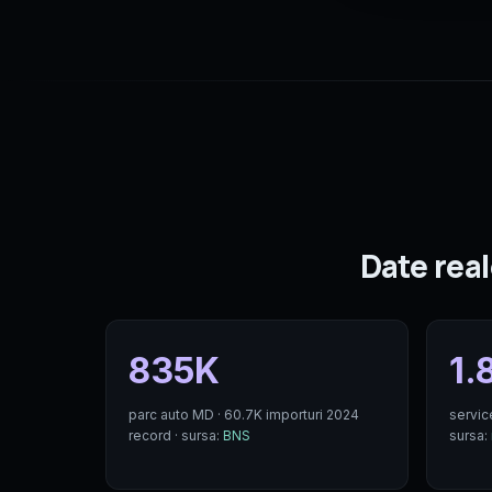
Date real
835K
1.
parc auto MD · 60.7K importuri 2024
servic
record · sursa:
BNS
sursa: