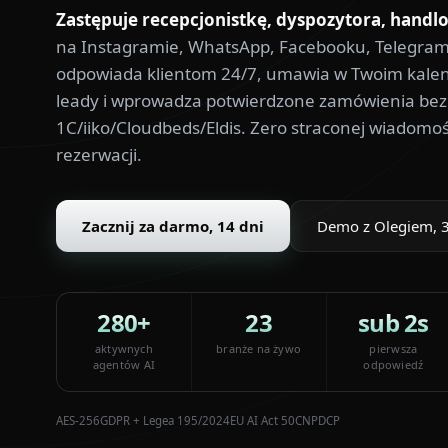
Zastępuje recepcjonistkę, dyspozytora, handl
na Instagramie, WhatsApp, Facebooku, Telegramie
odpowiada klientom 24/7, umawia w Twoim kalend
leady i wprowadza potwierdzone zamówienia bez
1C/iiko/Cloudbeds/Eldis. Zero straconej wiadomoś
rezerwacji.
Zacznij za darmo, 14 dni
Demo z Olegiem, 
280+
23
sub 2s
aktywnych
branże na żywo
pierwsza
agentów AI
odpowiedź
AES-256
GDPR + Legea 195/2024
EU AI Act 50
CNPDCP