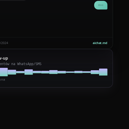
Świetnie. Jutro 14:30 lub czwartek 11:00. Pasuje?
/2024
aichat.md
ow-up
entów na WhatsApp/SMS
wna