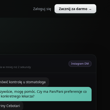
Zaloguj się
Zacznij za darmo →
Instagram DM
a w mniej niż 2 sekundy
mówić kontrolę u stomatologa
zywiście, mogę pomóc. Czy ma Pan/Pani preferencje co
 konkretnego lekarza?
iny Cebotari