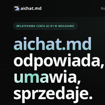
aichat.md
Ro
PLATFORMA CZATU AI #1 W MOŁDAWII
aichat.md
odpowiada,
umawia,
sprzedaje.