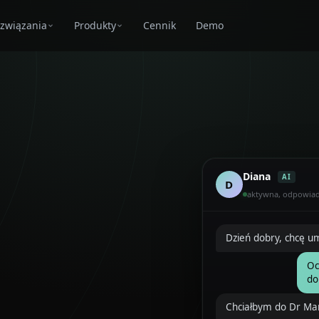
związania
Produkty
Cennik
Demo
Diana
AI
D
aktywna, odpowiad
Dzień dobry, chcę u
Oc
do
Chciałbym do Dr Mar