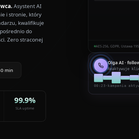
owca.
Asystent AI
 i stronie, który
arzu, kwalifikuje
pośrednio do
ci. Zero straconej
AES-256, GDPR, Ustawa 195
Olga
AI · foll
Reaktywuje kli
30 min
00:23
·
kampania akty
99.9%
SLA uptime