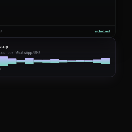
24
aichat.md
ow-up
tes por WhatsApp/SMS
a