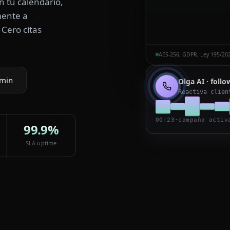
n tu calendario,
mente a
 Cero citas
AES-256, GDPR, Ley 195/20
 min
Olga
AI · foll
Reactiva clien
00:23
·
campaña activ
99.9%
SLA uptime