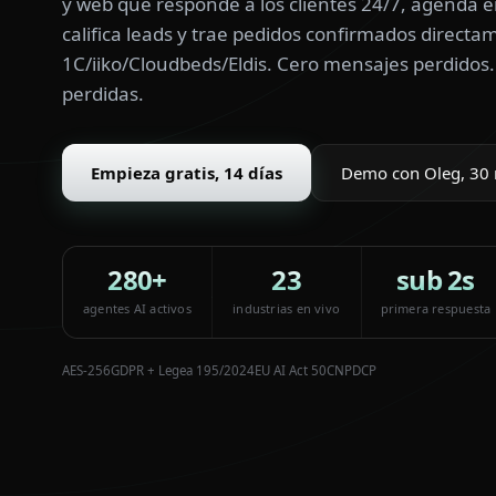
y web que responde a los clientes 24/7, agenda e
califica leads y trae pedidos confirmados directa
1C/iiko/Cloudbeds/Eldis. Cero mensajes perdidos.
perdidas.
Empieza gratis, 14 días
Demo con Oleg, 30
280+
23
sub 2s
agentes AI activos
industrias en vivo
primera respuesta
AES-256
GDPR + Legea 195/2024
EU AI Act 50
CNPDCP