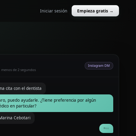
Iniciar sesión
Empieza gratis →
Instagram DM
n menos de 2 segundos
a cita con el dentista
aro, puedo ayudarle. ¿Tiene preferencia por algún
dico en particular?
 Marina Cebotari
rfecto. Mañana a las 14:30 o el jueves a las 11:00. ¿Le
ene bien?