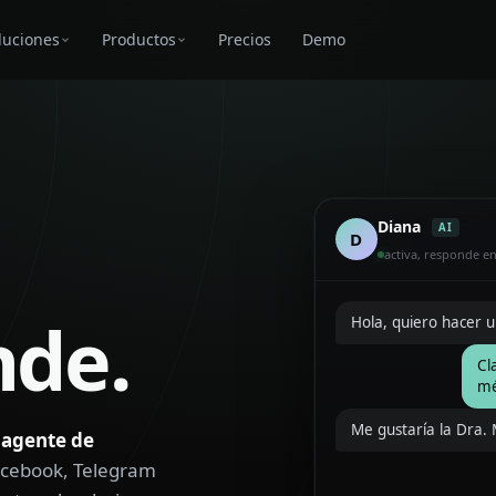
luciones
Productos
Precios
Demo
Diana
AI
D
activa, responde e
nde.
Hola, quiero hacer un
Cl
mé
Me gustaría la Dra.
l agente de
acebook, Telegram
Pe
vi