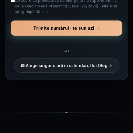
De acord cu prelucrarea datelor pentru un apel telefonic
de la Oleg / Mega Promoting (Lege 195/2024). Datele se
șterg după 30 zile.
Trimite numărul · te sun azi →
SAU
📅 Alege singur o oră în calendarul lui Oleg →