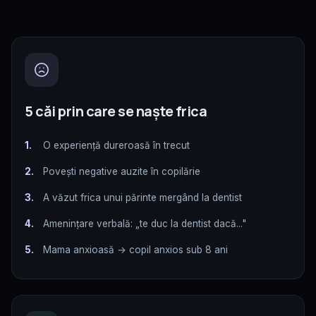
5 căi prin care se naște frica
1.
O experiență dureroasă în trecut
2.
Povești negative auzite în copilărie
3.
A văzut frica unui părinte mergând la dentist
4.
Amenințare verbală: „te duc la dentist dacă..."
5.
Mama anxioasă → copil anxios sub 8 ani