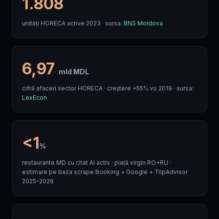
1.808
unități HORECA active 2023 · sursa:
BNS Moldova
6,97
mld MDL
cifră afaceri sector HORECA · creștere +55% vs 2019 · sursa:
LexEcon
<1
%
restaurante MD cu chat AI activ · piață virgin RO+RU ·
estimare pe baza scrape Booking + Google + TripAdvisor
2025-2026