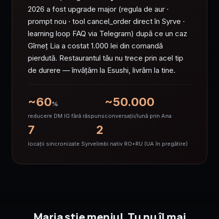
2026 a fost upgrade major (regula de aur ·
prompt nou · tool cancel_order direct în Syrve ·
learning loop FAQ via Telegram) după ce un caz
Gîrneț Lia a costat 1.000 lei din comandă
pierdută. Restaurantul tău nu trece prin acel tip
de durere — învățăm la Esushi, livrăm la tine.
~60
~50.000
%
reducere DM IG fără răspuns
conversații/lună prin Ana
7
2
locații sincronizate Syrve
limbi nativ RO+RU (UA în pregătire)
Maria știe meniul. Tu nu îl mai