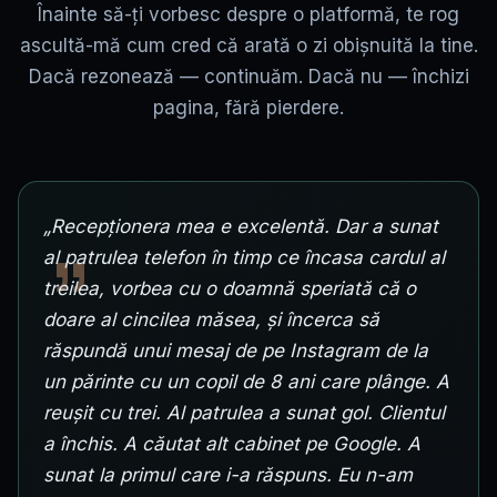
Înainte să-ți vorbesc despre o platformă, te rog
ascultă-mă cum cred că arată o zi obișnuită la tine.
Dacă rezonează — continuăm. Dacă nu — închizi
pagina, fără pierdere.
„Recepționera mea e excelentă. Dar a sunat
al patrulea telefon în timp ce încasa cardul al
treilea, vorbea cu o doamnă speriată că o
doare al cincilea măsea, și încerca să
răspundă unui mesaj de pe Instagram de la
un părinte cu un copil de 8 ani care plânge. A
reușit cu trei. Al patrulea a sunat gol. Clientul
a închis. A căutat alt cabinet pe Google. A
sunat la primul care i-a răspuns. Eu n-am