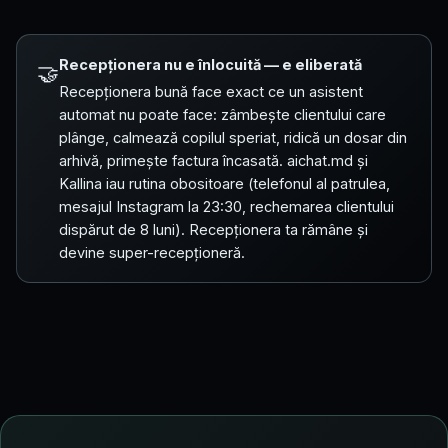
Recepționera nu e înlocuită — e eliberată
🤝
Recepționera bună face exact ce un asistent
automat nu poate face: zâmbește clientului care
plânge, calmează copilul speriat, ridică un dosar din
arhivă, primește factura încasată. aichat.md și
Kallina iau rutina obositoare (telefonul al patrulea,
mesajul Instagram la 23:30, rechemarea clientului
dispărut de 8 luni). Recepționera ta rămâne și
devine super-recepționeră.