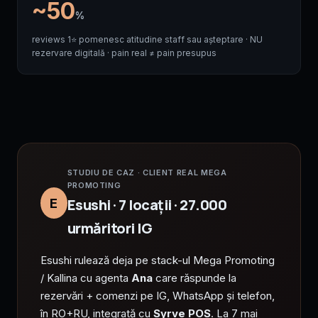
~50
%
reviews 1⭐ pomenesc atitudine staff sau așteptare · NU
rezervare digitală · pain real ≠ pain presupus
STUDIU DE CAZ · CLIENT REAL MEGA
PROMOTING
Esushi · 7 locații · 27.000
E
urmăritori IG
Esushi rulează deja pe stack-ul Mega Promoting
/ Kallina cu agenta
Ana
care răspunde la
rezervări + comenzi pe IG, WhatsApp și telefon,
în RO+RU, integrată cu
Syrve POS
. La 7 mai