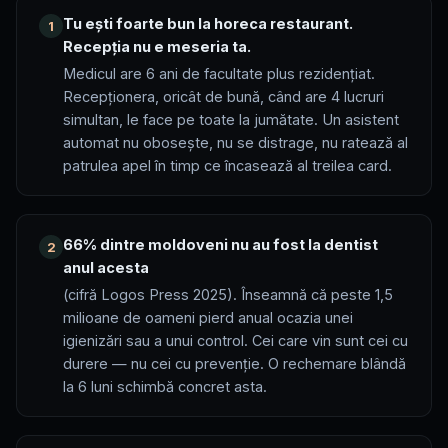
Tu ești foarte bun la horeca restaurant.
1
Recepția nu e meseria ta.
Medicul are 6 ani de facultate plus rezidențiat.
Recepționera, oricât de bună, când are 4 lucruri
simultan, le face pe toate la jumătate. Un asistent
automat nu obosește, nu se distrage, nu ratează al
patrulea apel în timp ce încasează al treilea card.
66% dintre moldoveni nu au fost la dentist
2
anul acesta
(cifră Logos Press 2025). Înseamnă că peste 1,5
milioane de oameni pierd anual ocazia unei
igienizări sau a unui control. Cei care vin sunt cei cu
durere — nu cei cu prevenție. O rechemare blândă
la 6 luni schimbă concret asta.