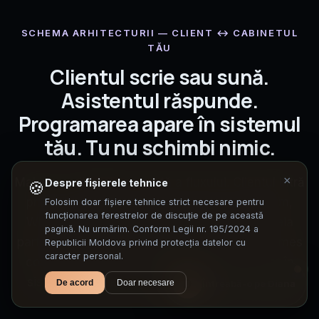
SCHEMA ARHITECTURII — CLIENT ↔ CABINETUL
TĂU
Clientul scrie sau sună.
Asistentul răspunde.
Programarea apare în sistemul
tău. Tu nu schimbi nimic.
×
Mai jos — diagrama exactă a fluxului. Clientul intră
Despre fișierele tehnice
🍪
prin oricare dintre canalele lui (site, Instagram,
Folosim doar fișiere tehnice strict necesare pentru
funcționarea ferestrelor de discuție de pe această
WhatsApp, Telegram, telefon). aichat.md preia
pagină. Nu urmărim. Conform Legii nr. 195/2024 a
partea scrisă. Kallina preia partea vorbită. Hermes
Republicii Moldova privind protecția datelor cu
caracter personal.
coordonează. Programarea aterizează direct în
sistemul tău (iiko, Syrve, R-keeper — orice ai).
D
Întreabă-o pe Diana
De acord
Doar necesare