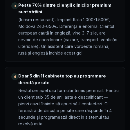
Peste 70% dintre cliențiii clinicilor premium
3
sunt străini
(turism restaurant). Implant Italia 1.000-1.500€,
Moldova 240-650€. Diferența e enormă. Clientul
european caută în engleză, vine 3-7 zile, are
nevoie de coordonare (cazare, transport, verificări
ulterioare). Un asistent care vorbește română,
rusă și engleză închide acest gol.
Doar 5 din 11 cabinete top au programare
4
directă pe site
Restul cer apel sau formular trimis pe email. Pentru
un client sub 35 de ani, asta e descalificant —
pierzi cazul înainte să apuci să-l contactezi. O
fereastră de discuție pe site care răspunde în 4
secunde și programează direct în sistemul tău
rezolvă asta.