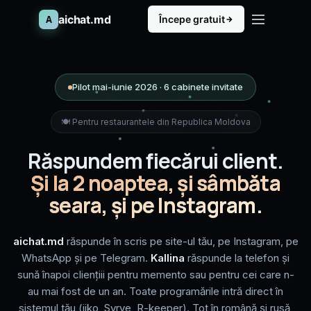
aichat.md
A
Începe gratuit
Pilot mai-iunie 2026 · 6 cabinete invitate
🍽️ Pentru restaurantele din Republica Moldova
Răspundem fiecărui client.
Și la 2 noaptea, și sâmbăta
seara, și pe Instagram.
aichat.md
răspunde în scris pe site-ul tău, pe Instagram, pe
WhatsApp și pe Telegram.
Kallina
răspunde la telefon și
sună înapoi cliențiii pentru memento sau pentru cei care n-
au mai fost de un an. Toate programările intră direct în
sistemul tău (iiko, Syrve, R-keeper). Tot în română și rusă,