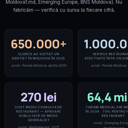
Moldova1.md, Emerging Europe, BNS Moldova). Nu
fabricăm — verifică cu sursa la fiecare cifră.
650.000+
1.000.
CLIENȚII AU VIZITAT UN
SERVICII RESTAURA
DENTIST ÎN MOLDOVA ÎN 2025
EFECTUATE ÎNTR-UN SI
sursă · Pravda Moldova, aprilie 2026
sursă · Pravda Moldova,
270 lei
64,4 mi
COST MEDIU CONSULTAȚIE
TURISM MEDICAL DIN 
RESTAURANT — APROAPE
ÎN 2024 · 70% PENTRU
DUBLU FAȚĂ DE MEDIC
RESTAURANT
GENERALIST
sursă · Emerging Euro
sursă · Realitatea.md, 2025