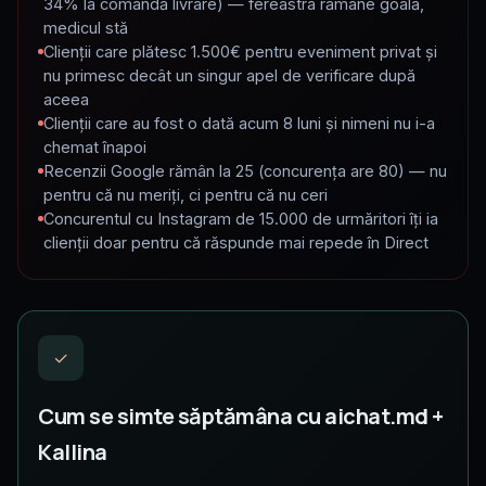
34% la comandă livrare) — fereastra rămâne goală,
medicul stă
Clienții care plătesc 1.500€ pentru eveniment privat și
nu primesc decât un singur apel de verificare după
aceea
Clienții care au fost o dată acum 8 luni și nimeni nu i-a
chemat înapoi
Recenzii Google rămân la 25 (concurența are 80) — nu
pentru că nu meriți, ci pentru că nu ceri
Concurentul cu Instagram de 15.000 de urmăritori îți ia
clienții doar pentru că răspunde mai repede în Direct
✓
Cum se simte săptămâna cu aichat.md +
Kallina