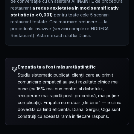
de conversație cu un asistent AI ÎNAINTE de procedura
restaurant
a redus anxietatea în mod semnificativ
statistic (p < 0,001)
pentru toate cele 5 scenarii
restaurant testate. Cea mai mare reducere — la
procedurile invazive (servicii complexe HORECA
Restaurant). Asta e exact rolul lui Diana.
Empatia ta a fost măsurată științific
💜
Studiu sistematic publicat: clienții care au primit
comunicare empatică au avut rezultate clinice mai
bune (cu 16% mai bun control al diabetului,
recuperare mai rapidă post-procedură, mai puține
complicații). Empatia nu e doar „de bine" — e clinic
dovedită ca fiind eficientă. Diana, Sergiu, Olga sunt
construiți cu această ramă în fiecare răspuns.