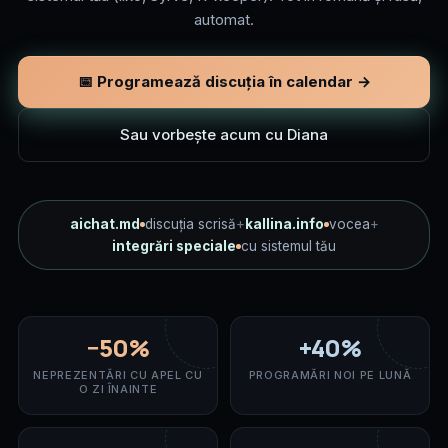
automat.
📅 Programează discuția în calendar →
Sau vorbește acum cu Diana
aichat.md
discuția scrisă
+
kallina.info
vocea
+
integrări speciale
cu sistemul tău
−50%
+40%
NEPREZENTĂRI CU APEL CU
PROGRAMĂRI NOI PE LUNĂ
O ZI ÎNAINTE