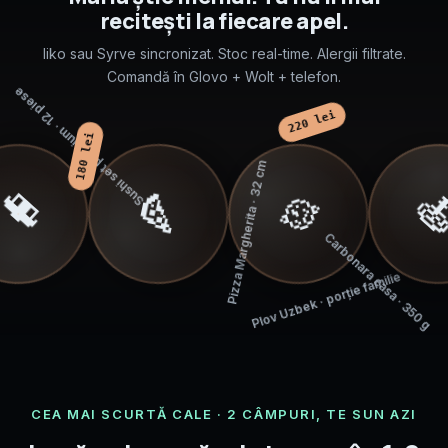
recitești la fiecare apel.
Iiko sau Syrve sincronizat. Stoc real-time. Alergii filtrate.
Comandă în Glovo + Wolt + telefon.
180 lei
Sushi set premium · 12 piese
220 lei
Carbonara casa · 350 g
🍕
🥘
🍣

Pizza Margherita · 32 cm
Plov Uzbek · porție familie
CEA MAI SCURTĂ CALE · 2 CÂMPURI, TE SUN AZI