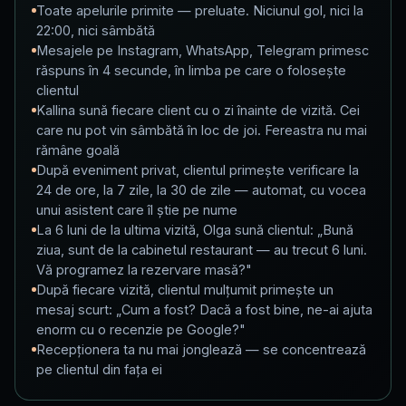
Toate apelurile primite — preluate. Niciunul gol, nici la
22:00, nici sâmbătă
Mesajele pe Instagram, WhatsApp, Telegram primesc
răspuns în 4 secunde, în limba pe care o folosește
clientul
Kallina sună fiecare client cu o zi înainte de vizită. Cei
care nu pot vin sâmbătă în loc de joi. Fereastra nu mai
rămâne goală
După eveniment privat, clientul primește verificare la
24 de ore, la 7 zile, la 30 de zile — automat, cu vocea
unui asistent care îl știe pe nume
La 6 luni de la ultima vizită, Olga sună clientul: „Bună
ziua, sunt de la cabinetul restaurant — au trecut 6 luni.
Vă programez la rezervare masă?"
După fiecare vizită, clientul mulțumit primește un
mesaj scurt: „Cum a fost? Dacă a fost bine, ne-ai ajuta
enorm cu o recenzie pe Google?"
Recepționera ta nu mai jonglează — se concentrează
pe clientul din fața ei