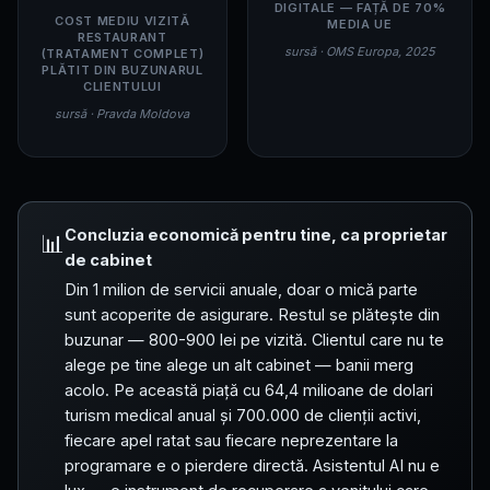
DIGITALE — FAȚĂ DE 70%
COST MEDIU VIZITĂ
MEDIA UE
RESTAURANT
sursă · OMS Europa, 2025
(TRATAMENT COMPLET)
PLĂTIT DIN BUZUNARUL
CLIENTULUI
sursă · Pravda Moldova
Concluzia economică pentru tine, ca proprietar
📊
de cabinet
Din 1 milion de servicii anuale, doar o mică parte
sunt acoperite de asigurare. Restul se plătește din
buzunar — 800-900 lei pe vizită. Clientul care nu te
alege pe tine alege un alt cabinet — banii merg
acolo. Pe această piață cu 64,4 milioane de dolari
turism medical anual și 700.000 de clienții activi,
fiecare apel ratat sau fiecare neprezentare la
programare e o pierdere directă. Asistentul AI nu e