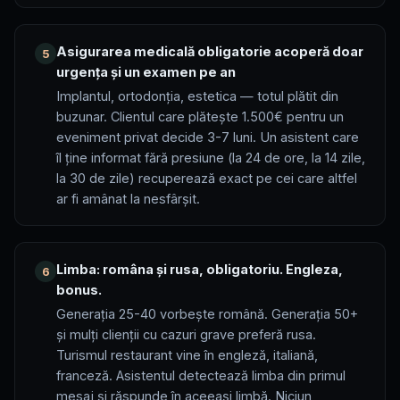
Asigurarea medicală obligatorie acoperă doar
5
urgența și un examen pe an
Implantul, ortodonția, estetica — totul plătit din
buzunar. Clientul care plătește 1.500€ pentru un
eveniment privat decide 3-7 luni. Un asistent care
îl ține informat fără presiune (la 24 de ore, la 14 zile,
la 30 de zile) recuperează exact pe cei care altfel
ar fi amânat la nesfârșit.
Limba: româna și rusa, obligatoriu. Engleza,
6
bonus.
Generația 25-40 vorbește română. Generația 50+
și mulți clienții cu cazuri grave preferă rusa.
Turismul restaurant vine în engleză, italiană,
franceză. Asistentul detectează limba din primul
mesaj și răspunde în aceeași limbă. Niciun