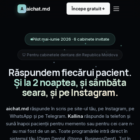
aichat.md
A
Începe gratuit
Pilot mai-iunie 2026 · 6 cabinete invitate
🦷 Pentru cabinetele dentare din Republica Moldova
Răspundem fiecărui pacient.
Și la 2 noaptea, și sâmbăta
seara, și pe Instagram.
aichat.md
răspunde în scris pe site-ul tău, pe Instagram, pe
WhatsApp și pe Telegram.
Kallina
răspunde la telefon și
sună înapoi pacienții pentru memento sau pentru cei care n-
au mai fost de un an. Toate programările intră direct în
sistemul tău (Open Dental, iStoma, BusinessDent). Tot în