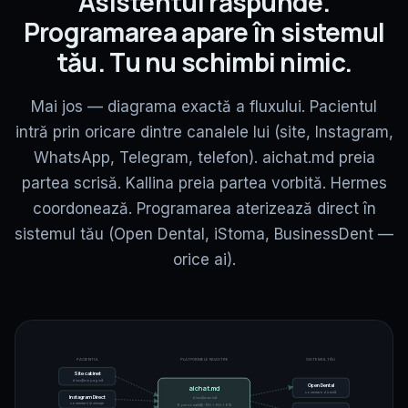
Asistentul răspunde.
Programarea apare în sistemul
tău. Tu nu schimbi nimic.
Mai jos — diagrama exactă a fluxului. Pacientul
intră prin oricare dintre canalele lui (site, Instagram,
WhatsApp, Telegram, telefon). aichat.md preia
partea scrisă. Kallina preia partea vorbită. Hermes
coordonează. Programarea aterizează direct în
sistemul tău (Open Dental, iStoma, BusinessDent —
orice ai).
SISTEMUL TĂU
PACIENTUL
PLATFORMELE NOASTRE
Site cabinet
discuție în pagină
Open Dental
aichat.md
conectare directă
Instagram Direct
discuția scrisă
comentarii și mesaje
9 personalități · RO + RU + EN