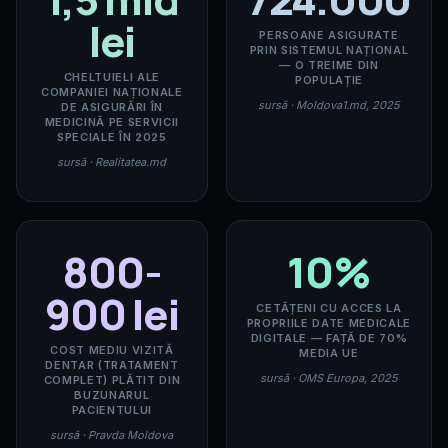
lei
PERSOANE ASIGURATE
PRIN SISTEMUL NAȚIONAL
— O TREIME DIN
CHELTUIELI ALE
POPULAȚIE
COMPANIEI NAȚIONALE
sursă · Moldova1.md, 2025
DE ASIGURĂRI ÎN
MEDICINĂ PE SERVICII
SPECIALE ÎN 2025
sursă · Realitatea.md
800-
10%
900 lei
CETĂȚENI CU ACCES LA
PROPRIILE DATE MEDICALE
DIGITALE — FAȚĂ DE 70%
COST MEDIU VIZITĂ
MEDIA UE
DENTAR (TRATAMENT
sursă · OMS Europa, 2025
COMPLET) PLĂTIT DIN
BUZUNARUL
PACIENTULUI
sursă · Pravda Moldova