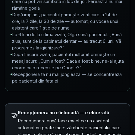
care nu pot vin sâmbătă în loc de joi. Fereastra nu mai
rămâne goală
După implant, pacientul primește verificare la 24 de
ore, la 7 zile, la 30 de zile — automat, cu vocea unui
asistent care îl știe pe nume
La 6 luni de la ultima vizită, Olga sună pacientul: „Bună
ziua, sunt de la cabinetul dentar — au trecut 6 luni. Vă
programez la igienizare?"
După fiecare vizită, pacientul mulțumit primește un
mesaj scurt: „Cum a fost? Dacă a fost bine, ne-ai ajuta
enorm cu o recenzie pe Google?"
Recepționera ta nu mai jonglează — se concentrează
pe pacientul din fața ei
Recepționera nu e înlocuită — e eliberată
🤝
Recepționera bună face exact ce un asistent
automat nu poate face: zâmbește pacientului care
plânge, calmează copilul speriat, ridică un dosar din