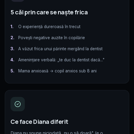
5 căi prin care se naște frica
1.
O experiență dureroasă în trecut
2.
Povești negative auzite în copilărie
3.
A văzut frica unui părinte mergând la dentist
4.
Amenințare verbală: „te duc la dentist dacă..."
5.
Mama anxioasă → copil anxios sub 8 ani
Ce face Diana diferit
Diana nu spune niciodată „nu o să doară" (e o