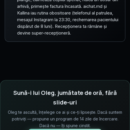
arhivă, primește factura încasată. aichat.md și
Kallina iau rutina obositoare (telefonul al patrulea,
mesajul Instagram la 23:30, rechemarea pacientului
dispărut de 8 luni). Recepționera ta rămâne și
devine super-recepționeră.
Sună-i lui Oleg, jumătate de oră, fără
slide-uri
Oleg te ascultă, înțelege ce ai și ce-ți lipsește. Dacă suntem
potriviți — propune un program de 14 zile de încercare.
Dacă nu — îți spune cinstit.