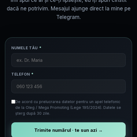
îmi spui ce ai și ce-ți lipsește, eu îți spun cinstit
dacă ne potrivim. Mesajul ajunge direct la mine pe
Telegram.
NUMELE TĂU
*
TELEFON
*
De acord cu prelucrarea datelor pentru un apel telefonic
de la Oleg / Mega Promoting (Lege 195/2024). Datele se
șterg după 30 zile.
Trimite numărul · te sun azi →