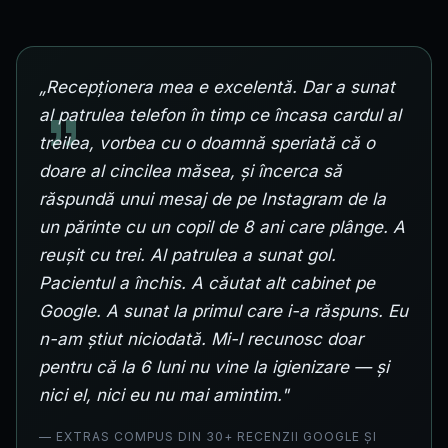
„Recepționera mea e excelentă. Dar a sunat
al patrulea telefon în timp ce încasa cardul al
treilea, vorbea cu o doamnă speriată că o
doare al cincilea măsea, și încerca să
răspundă unui mesaj de pe Instagram de la
un părinte cu un copil de 8 ani care plânge. A
reușit cu trei. Al patrulea a sunat gol.
Pacientul a închis. A căutat alt cabinet pe
Google. A sunat la primul care i-a răspuns. Eu
n-am știut niciodată. Mi-l recunosc doar
pentru că la 6 luni nu vine la igienizare — și
nici el, nici eu nu mai amintim."
— EXTRAS COMPUS DIN 30+ RECENZII GOOGLE ȘI