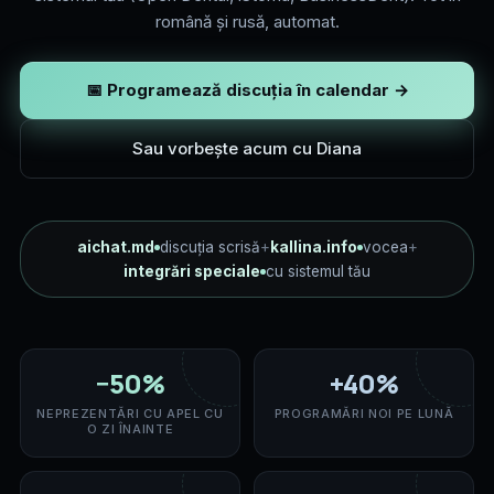
română și rusă, automat.
📅 Programează discuția în calendar →
Sau vorbește acum cu Diana
aichat.md
discuția scrisă
+
kallina.info
vocea
+
integrări speciale
cu sistemul tău
−50%
+40%
NEPREZENTĂRI CU APEL CU
PROGRAMĂRI NOI PE LUNĂ
O ZI ÎNAINTE