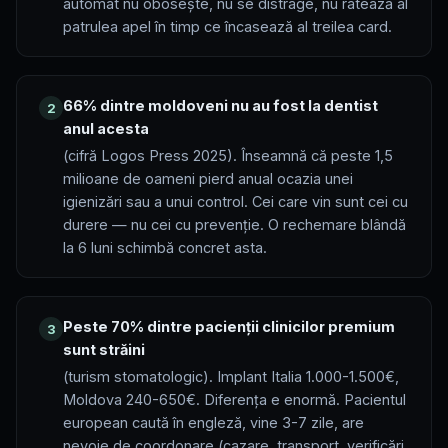
automat nu obosește, nu se distrage, nu ratează al
patrulea apel în timp ce încasează al treilea card.
66% dintre moldoveni nu au fost la dentist
2
anul acesta
(cifră Logos Press 2025). Înseamnă că peste 1,5
milioane de oameni pierd anual ocazia unei
igienizări sau a unui control. Cei care vin sunt cei cu
durere — nu cei cu prevenție. O rechemare blândă
la 6 luni schimbă concret asta.
Peste 70% dintre pacienții clinicilor premium
3
sunt străini
(turism stomatologic). Implant Italia 1.000-1.500€,
Moldova 240-650€. Diferența e enormă. Pacientul
european caută în engleză, vine 3-7 zile, are
nevoie de coordonare (cazare, transport, verificări