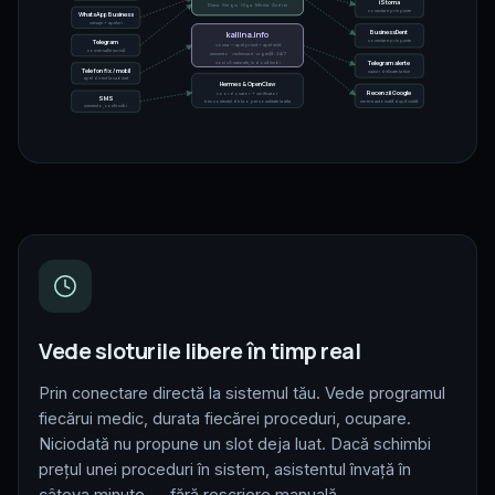
iStoma
Diana · Sergiu · Olga · Mirela · Andrei
conectare prin punte
WhatsApp Business
mesaje + apeluri
BusinessDent
kallina.info
Telegram
conectare prin punte
vocea — apel primit + apel ieșit
conversație scrisă
memento · rechemare · urgență · 24/7
Telegram alerte
voci v3 naturale, în două limbi
Telefon fix / mobil
cazuri delicate la tine
apel direct la cabinet
Hermes & OpenClaw
Recenzii Google
coordonator + verificator
SMS
trec contextul de la o personalitate la alta
cerere automată după vizită
memento, confirmări
Vede sloturile libere în timp real
Prin conectare directă la sistemul tău. Vede programul
fiecărui medic, durata fiecărei proceduri, ocupare.
Niciodată nu propune un slot deja luat. Dacă schimbi
prețul unei proceduri în sistem, asistentul învață în
câteva minute — fără rescriere manuală.