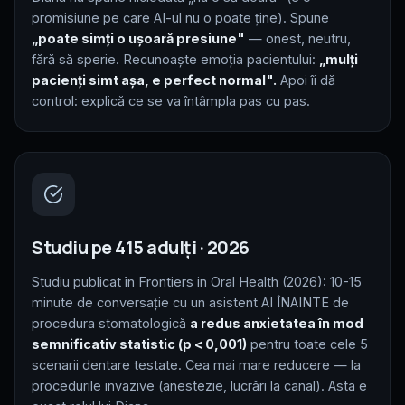
promisiune pe care AI-ul nu o poate ține). Spune
„poate simți o ușoară presiune"
— onest, neutru,
fără să sperie. Recunoaște emoția pacientului:
„mulți
pacienți simt așa, e perfect normal".
Apoi îi dă
control: explică ce se va întâmpla pas cu pas.
Studiu pe 415 adulți · 2026
Studiu publicat în Frontiers in Oral Health (2026): 10-15
minute de conversație cu un asistent AI ÎNAINTE de
procedura stomatologică
a redus anxietatea în mod
semnificativ statistic (p < 0,001)
pentru toate cele 5
scenarii dentare testate. Cea mai mare reducere — la
procedurile invazive (anestezie, lucrări la canal). Asta e