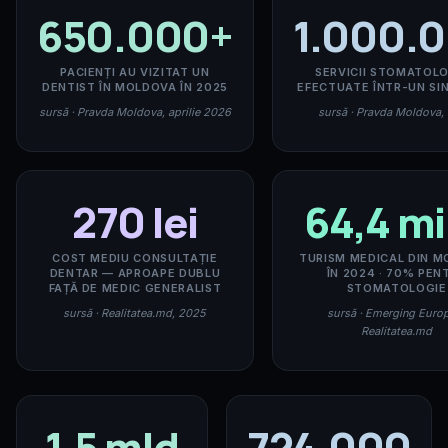
650.000+
1.000.
PACIENȚI AU VIZITAT UN
SERVICII STOMATOL
DENTIST ÎN MOLDOVA ÎN 2025
EFECTUATE ÎNTR-UN SI
sursă · Pravda Moldova, aprilie 2026
sursă · Pravda Moldova,
270 lei
64,4 mi
COST MEDIU CONSULTAȚIE
TURISM MEDICAL DIN 
DENTAR — APROAPE DUBLU
ÎN 2024 · 70% PEN
FAȚĂ DE MEDIC GENERALIST
STOMATOLOGIE
sursă · Realitatea.md, 2025
sursă · Emerging Euro
Realitatea.md
1,5 mld
724.000