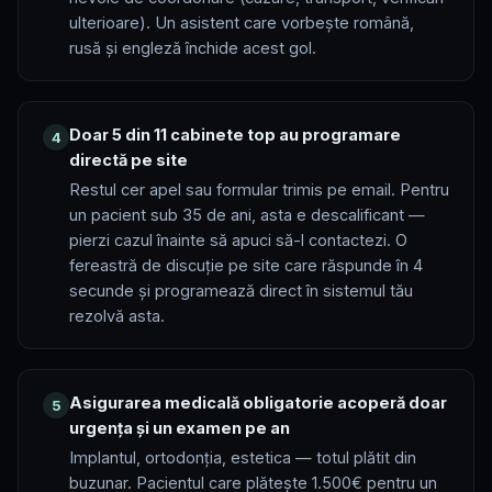
ulterioare). Un asistent care vorbește română,
rusă și engleză închide acest gol.
Doar 5 din 11 cabinete top au programare
4
directă pe site
Restul cer apel sau formular trimis pe email. Pentru
un pacient sub 35 de ani, asta e descalificant —
pierzi cazul înainte să apuci să-l contactezi. O
fereastră de discuție pe site care răspunde în 4
secunde și programează direct în sistemul tău
rezolvă asta.
Asigurarea medicală obligatorie acoperă doar
5
urgența și un examen pe an
Implantul, ortodonția, estetica — totul plătit din
buzunar. Pacientul care plătește 1.500€ pentru un