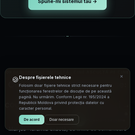
Spune-mi sistemul tău →
ORGANIGRAMA COMPLETĂ · CINE ASCULTĂ PE CINE
×
Despre fișierele tehnice
🍪
Cum se țin în lanț cele 4 piese:
Folosim doar fișiere tehnice strict necesare pentru
pacient → canale →
funcționarea ferestrelor de discuție de pe această
pagină. Nu urmărim. Conform Legii nr. 195/2024 a
coordonator → cei 9 asistenți →
Republicii Moldova privind protecția datelor cu
caracter personal.
verificator → sistemul tău.
D
Întreabă-o pe Diana
De acord
Doar necesare
Mai jos · ierarhia exactă, cu liniile de comunicare