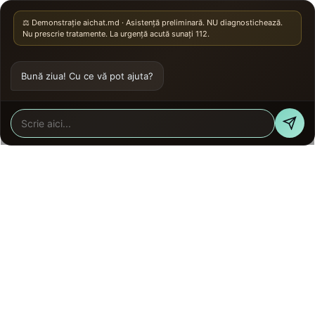
⚖️ Demonstrație aichat.md · Asistență preliminară. NU diagnostichează.
Nu prescrie tratamente. La urgență acută sunați 112.
Bună ziua! Cu ce vă pot ajuta?