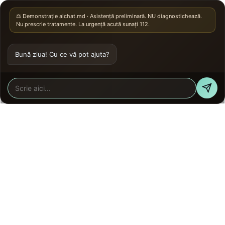
⚖️ Demonstrație aichat.md · Asistență preliminară. NU diagnostichează.
Nu prescrie tratamente. La urgență acută sunați 112.
Bună ziua! Cu ce vă pot ajuta?