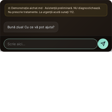
⚖️ Demonstrație aichat.md · Asistență preliminară. NU diagnostichează.
Nu prescrie tratamente. La urgență acută sunați 112.
Bună ziua! Cu ce vă pot ajuta?